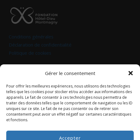
Conditions générales
Déclaration de confidentialité
Politique de cookies
Pour nous joindre :
Gérer le consentement
Pour offrir les meilleures expériences, nous utilisons des technologies
350, boul. Taché Ouest
telles que les cookies pour stocker et/ou accéder aux informations des
appareils. Le fait de consentir à ces technologies nous permettra de
Montmagny (Québec) G5V 3R8
traiter des données telles que le comportement de navigation ou les ID
uniques sur ce site. Le fait de ne pas consentir ou de retirer son
Téléphone :
418-248-0630
poste : 24444
consentement peut avoir un effet négatif sur certaines caractéristiques
et fonctions.
Courriel :
fondation_hdm@ssss.gouv.qc.ca
Accepter
Heures d’ouverture : sur rendez-vous